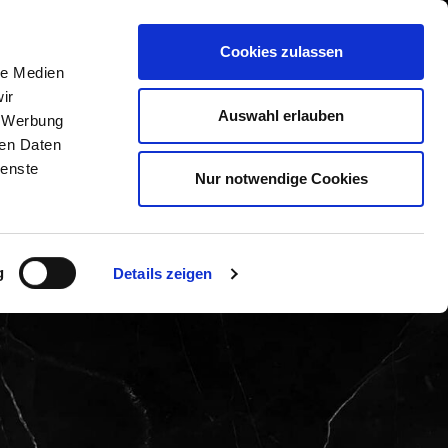
PRECHPARTNER
GALERIE
KONTAKT
Cookies zulassen
le Medien
ir
Auswahl erlauben
, Werbung
ren Daten
ienste
Nur notwendige Cookies
g
Details zeigen